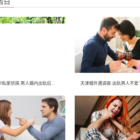
告白
私家侦探:男人婚内出轨后...
天津婚外遇调查:出轨男人不爱了.