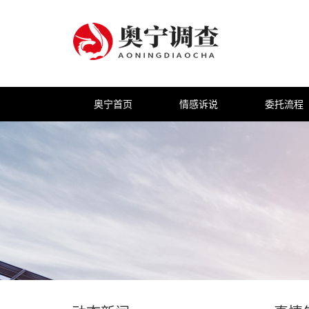
奥宁首页
情感诉说
委托流程