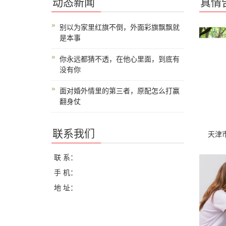
动态新闻
真情
别以为家里红旗不倒，外面彩旗飘飘就
是本事
你永远都猜不透，在他心里面，到底有
没有你
面对婚外情里的第三者，原配怎么打赢
翻身仗
联系我们
天津市
联 系：
手 机：
地 址：